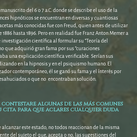
anuscrito del 6 o 7 a.C. donde se describe el uso de la
ances hipnóticos se encuentran en diversas y cuantiosas
acetas más conocidas fue con Freud, quien antes de utilizar
e 1886 hasta 1896. Pero en realidad fue Franz Anton Memer a
investigación científica al formular su “Teoría del
o que adquirió gran fama por sus “curaciones
 una explicación científica verificable. Serían sus
dizando en la hipnosis y en el psiquismo humano. El
ador contemporáneo, él se ganó su fama y el ínterés por
desahuciados o que no encontraban solución.
te contestare algunas de las más comunes
 cita para que aclares cualquier duda
lcanzar este estado, no todos reaccionan de la misma
ente del sujeto el que, acepta o no, las sugestiones del