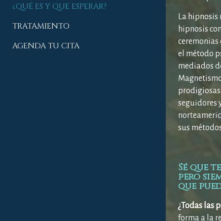
¿QUÉ ES Y QUE ESPERAR?
La hipnosis 
TRATAMIENTO
hipnosis con
ceremonias d
AGENDA TU CITA
el método ps
mediados del
Magnetismo 
prodigiosas
seguidores 
norteameric
sus métodos
Sé que t
pero sie
que pued
¿Todas las 
forma a la r