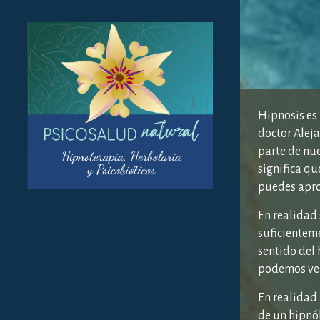
Hipnosis es
doctor Aleja
parte de nue
significa q
puedes aprov
En realidad
suficienteme
sentido del 
podemos ver
En realidad
de un hipnó