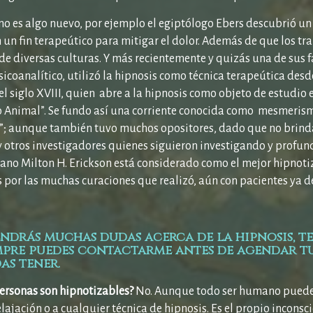
no es algo nuevo, por ejemplo el egiptólogo Ebers descubrió un m
 un fin terapeútico para mitigar el dolor. Además de que los tr
e diversas culturas. Y más recientemente y quizás una de sus f
icoanalítico, utilizó la hipnosis como técnica terapeútica desd
 siglo XVIII, quien abre a la hipnosis como objeto de estudio e 
Animal”. Se fundo así una corriente conocida como mesmerism
”; aunque también tuvo muchos opositores, dado que no brindaba
y otros investigadores quienes siguieron investigando y profun
ano Milton H. Erickson está considerado como el mejor hipnotiz
 por las muchas curaciones que realizó, aún con pacientes ya 
endrás muchas dudas acerca de la hipnosis, 
mpre puedes contactarme antes de agendar tu
as tener.
personas son hipnotizables?
No. Aunque todo ser humano puede a
elajación o a cualquier técnica de hipnosis. Es el propio inconsci