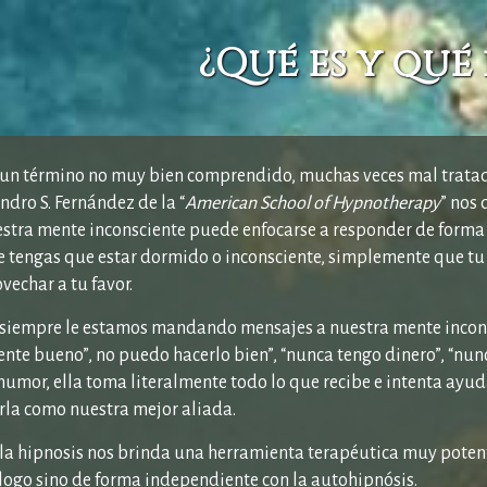
¿Qué es y qué
 un término no muy bien comprendido, muchas veces mal tratado 
ndro S. Fernández de la “
American School of Hypnotherapy
” nos 
stra mente inconsciente puede enfocarse a responder de forma c
ue tengas que estar dormido o inconsciente, simplemente que tu
echar a tu favor.
 siempre le estamos mandando mensajes a nuestra mente inconsc
nte bueno”, no puedo hacerlo bien”, “nunca tengo dinero”, “nun
humor, ella toma literalmente todo lo que recibe e intenta ayud
la como nuestra mejor aliada.
 la hipnosis nos brinda una herramienta terapéutica muy potent
logo sino de forma independiente con la autohipnósis.